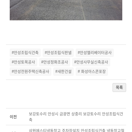
#안성조립식건축
#안성조립식판넬
#안성엘리베이터공사
#안성토목공사
#안성정화조공사
#안성사무실신축공사
#안성전원주택신축공사
#새한건설
# 화성아스콘포장
목록
보강토수리 안성시 금광면 상중리 보강토수리 안성조립식건
이전
축
삼원에스티냉동창고 주차장설치 안성조립식건축 냉동창고철