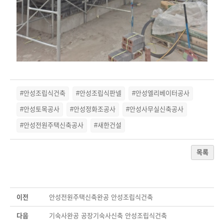
#안성조립식건축
#안성조립식판넬
#안성엘리베이터공사
#안성토목공사
#안성정화조공사
#안성사무실신축공사
#안성전원주택신축공사
#새한건설
목록
이전
안성전원주택신축완공 안성조립식건축
다음
기숙사완공 공장기숙사신축 안성조립식건축