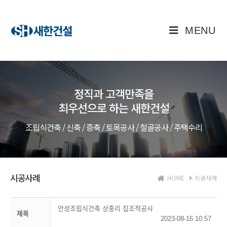
MENU
정직과 고객만족을
최우선으로 하는 새한건설
조립식건축 / 신축 / 증축 / 토목공사 / 철골공사 / 주택수리
시공사례
HOME
시공사례
안성조립식건축 상중리 집조적공사
제목
2023-08-16 10:57