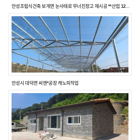
안성조립식건축 보개면 눈사태로 무너진창고 재시공 **산업 121평, 102평 도동시공
안성시 대덕면 씨엔*공장 캐노피작업