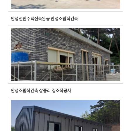
안성전원주택신축완공 안성조립식건축
안성조립식건축 상중리 집조적공사