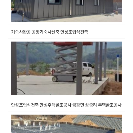
기숙사완공 공장기숙사신축 안성조립식건축
안성조립식건축 안성주택골조공사 금광면 상중리 주택골조공사