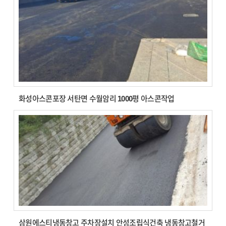
화성아스콘포장 서탄면 수월암리 1000평 아스콘작업
삼원에스티냉동창고 주차장설치 안성조립식건축 냉동창고철거