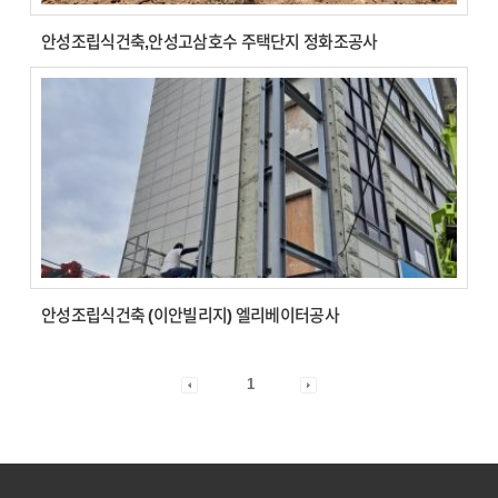
안성조립식건축,안성고삼호수 주택단지 정화조공사
안성조립식건축 (이안빌리지) 엘리베이터공사
1