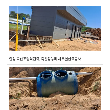
안성 죽산조립식건축, 죽산장능리 사무실신축공사