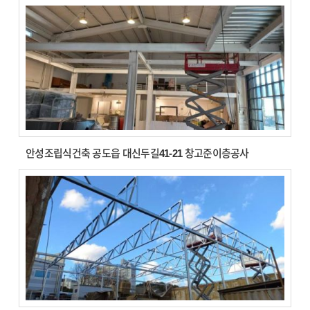
안성조립식건축 공도읍 대신두길41-21 창고준이층공사