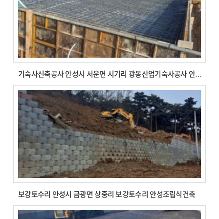
기숙사신축공사 안성시 서운면 시기리 광동산업기숙사공사 안성조립식건축
보강토수리 안성시 금광면 상중리 보강토수리 안성조립식건축