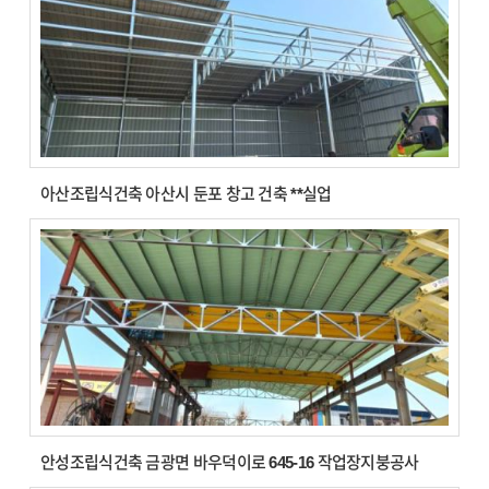
아산조립식건축 아산시 둔포 창고 건축 **실업
안성조립식건축 금광면 바우덕이로 645-16 작업장지붕공사