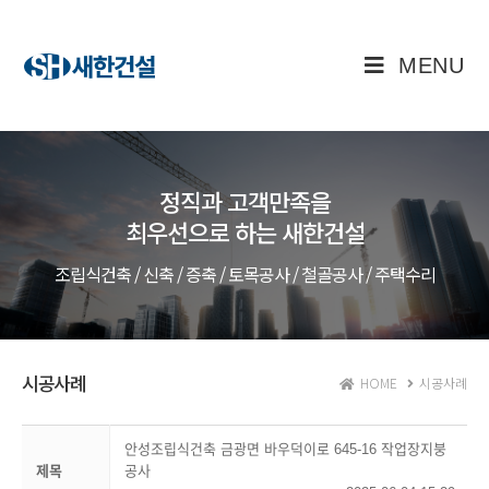
MENU
정직과 고객만족을
최우선으로 하는 새한건설
조립식건축 / 신축 / 증축 / 토목공사 / 철골공사 / 주택수리
시공사례
HOME
시공사례
안성조립식건축 금광면 바우덕이로 645-16 작업장지붕
제목
공사